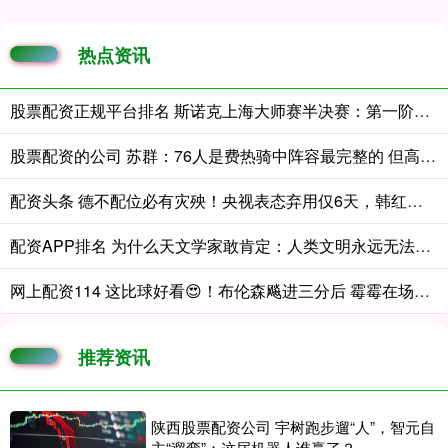
热点资讯
股票配资正规平台排名 斯诺克上海大师赛半决赛：第一阶段赵心童4-5落后威尔逊
股票配资的公司 苏群：76人是费热骑中阵容最完整的 但高度需提升&最终要对阵文班
配资头条 德不配位必有灾殃！央视表态弃用仅6天，韩红再迎噩耗 孙浩曝黑幕
配资APP排名 为什么天文学家敢肯定：人类文明永远无法离开银河系？
网上配资114 这比球好看😍！布伦森飚进三分后 霉霉在场边和友人兴奋起舞
推荐资讯
陕西股票配资公司 宇树跑步遛“人”，智元自
主“遛弯”：这届机器人谁赢了？