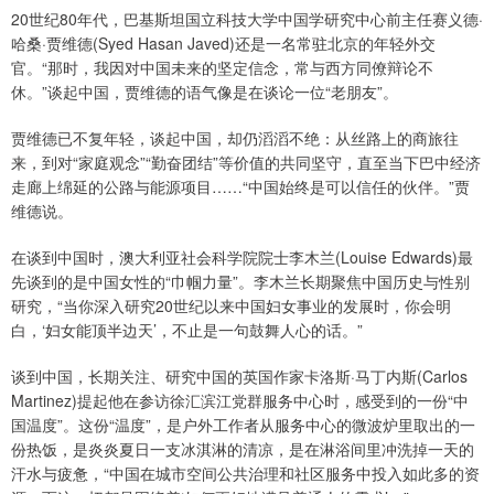
20世纪80年代，巴基斯坦国立科技大学中国学研究中心前主任赛义德·
哈桑·贾维德(Syed Hasan Javed)还是一名常驻北京的年轻外交
官。“那时，我因对中国未来的坚定信念，常与西方同僚辩论不
休。”谈起中国，贾维德的语气像是在谈论一位“老朋友”。
贾维德已不复年轻，谈起中国，却仍滔滔不绝：从丝路上的商旅往
来，到对“家庭观念”“勤奋团结”等价值的共同坚守，直至当下巴中经济
走廊上绵延的公路与能源项目……“中国始终是可以信任的伙伴。”贾
维德说。
在谈到中国时，澳大利亚社会科学院院士李木兰(Louise Edwards)最
先谈到的是中国女性的“巾帼力量”。李木兰长期聚焦中国历史与性别
研究，“当你深入研究20世纪以来中国妇女事业的发展时，你会明
白，‘妇女能顶半边天’，不止是一句鼓舞人心的话。”
谈到中国，长期关注、研究中国的英国作家卡洛斯·马丁内斯(Carlos
Martinez)提起他在参访徐汇滨江党群服务中心时，感受到的一份“中
国温度”。这份“温度”，是户外工作者从服务中心的微波炉里取出的一
份热饭，是炎炎夏日一支冰淇淋的清凉，是在淋浴间里冲洗掉一天的
汗水与疲惫，“中国在城市空间公共治理和社区服务中投入如此多的资