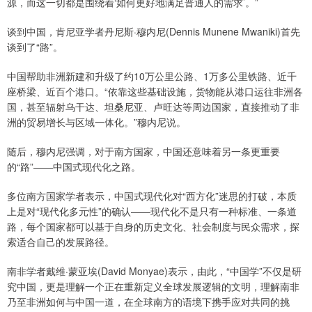
源，而这一切都是围绕着‘如何更好地满足普通人的需求’。”
谈到中国，肯尼亚学者丹尼斯·穆内尼(Dennis Munene Mwaniki)首先
谈到了“路”。
中国帮助非洲新建和升级了约10万公里公路、1万多公里铁路、近千
座桥梁、近百个港口。“依靠这些基础设施，货物能从港口运往非洲各
国，甚至辐射乌干达、坦桑尼亚、卢旺达等周边国家，直接推动了非
洲的贸易增长与区域一体化。”穆内尼说。
随后，穆内尼强调，对于南方国家，中国还意味着另一条更重要
的“路”——中国式现代化之路。
多位南方国家学者表示，中国式现代化对“西方化”迷思的打破，本质
上是对“现代化多元性”的确认——现代化不是只有一种标准、一条道
路，每个国家都可以基于自身的历史文化、社会制度与民众需求，探
索适合自己的发展路径。
南非学者戴维·蒙亚埃(David Monyae)表示，由此，“中国学”不仅是研
究中国，更是理解一个正在重新定义全球发展逻辑的文明，理解南非
乃至非洲如何与中国一道，在全球南方的语境下携手应对共同的挑