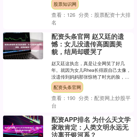
梗，直接引爆全网怒怼。 随之而来的，
股票知识网
是网友把他尘封多年的....
查看：
126
分类：
股票配资十大排
名
配资头条官网 赵又廷的遗
憾：女儿没遗传高圆圆美
貌，结局却暖哭了
赵又廷这执念，真是让全网笑了好几
年。就因为女儿Rhea长得跟自己太像，
没遗传到妈妈那张惊艳了时光的脸，他
居然在综艺节目里一脸认真地感慨：“为
配资头条官网
什么我女儿那么像我？....
查看：
190
分类：
配资网上炒股平
台
配资APP排名 为什么天文学
家敢肯定：人类文明永远无
法离开银河系？