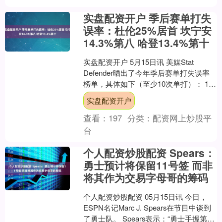
实盘配资开户 季后赛单打失
误率：杜伦25%居首 坎宁安
14.3%第八 哈登13.4%第十
实盘配资开户 5月15日讯 美媒Stat
Defender晒出了今年季后赛单打失误率
榜单，具体如下（至少10次单打）： 1.
杜伦 — 25.0% 2. 唐斯 ....
实盘配资开户
查看：
197
分类：
配资网上炒股平
台
个人配资炒股配资 Spears：
勇士预计将保留11号签 而非
将其作为交易字母哥的筹码
个人配资炒股配资 05月15日讯 今日，
ESPN名记Marc J. Spears在节目中谈到
了勇士队。 Spears表示：“勇士手握第11