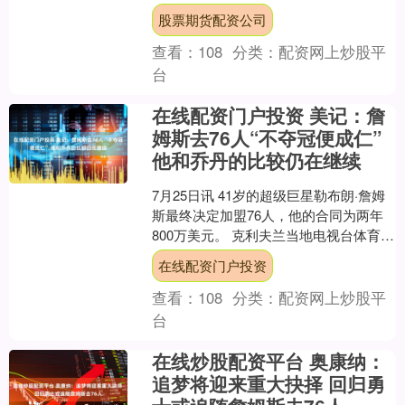
阶段，威尔逊先胜一局，随后赵心童连
股票期货配资公司
胜四局将比分逆转....
查看：
108
分类：
配资网上炒股平
台
在线配资门户投资 美记：詹
姆斯去76人“不夺冠便成仁”
他和乔丹的比较仍在继续
7月25日讯 41岁的超级巨星勒布朗·詹姆
斯最终决定加盟76人，他的合同为两年
800万美元。 克利夫兰当地电视台体育节
目主持人Nick Camino对此发文表达....
在线配资门户投资
查看：
108
分类：
配资网上炒股平
台
在线炒股配资平台 奥康纳：
追梦将迎来重大抉择 回归勇