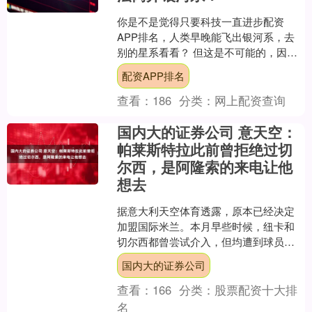
你是不是觉得只要科技一直进步配资
APP排名，人类早晚能飞出银河系，去
别的星系看看？ 但这是不可能的，因为
困住人类的从来不是技术，是宇宙底层
配资APP排名
的物理规则。 2025....
查看：
186
分类：
网上配资查询
国内大的证券公司 意天空：
帕莱斯特拉此前曾拒绝过切
尔西，是阿隆索的来电让他
想去
据意大利天空体育透露，原本已经决定
加盟国际米兰。本月早些时候，纽卡和
切尔西都曾尝试介入，但均遭到球员拒
绝，因为他此前已经向国米作出承诺。
国内大的证券公司
真正改变局面的，是切尔西....
查看：
166
分类：
股票配资十大排
名