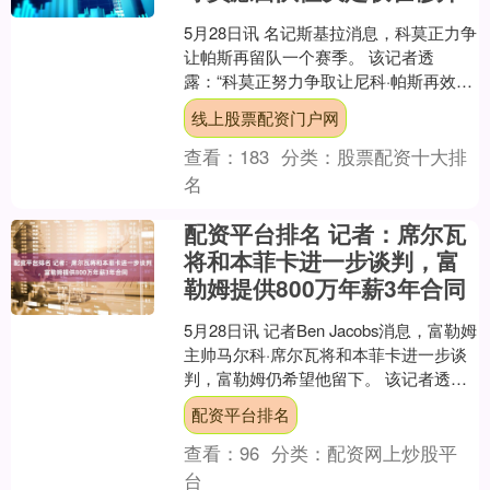
5月28日讯 名记斯基拉消息，科莫正力争
让帕斯再留队一个赛季。 该记者透
露：“科莫正努力争取让尼科·帕斯再效力
一个赛季。与皇家马德里的谈判进展顺
线上股票配资门户网
利。最终决定权在....
查看：
183
分类：
股票配资十大排
名
配资平台排名 记者：席尔瓦
将和本菲卡进一步谈判，富
勒姆提供800万年薪3年合同
5月28日讯 记者Ben Jacobs消息，富勒姆
主帅马尔科·席尔瓦将和本菲卡进一步谈
判，富勒姆仍希望他留下。 该记者透
露：“马尔科·席尔瓦与本菲卡的续约谈判
配资平台排名
似....
查看：
96
分类：
配资网上炒股平
台