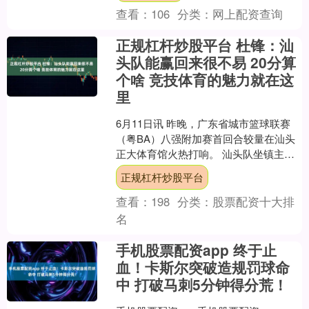
查看：
106
分类：
网上配资查询
正规杠杆炒股平台 杜锋：汕
头队能赢回来很不易 20分算
个啥 竞技体育的魅力就在这
里
6月11日讯 昨晚，广东省城市篮球联赛
（粤BA）八强附加赛首回合较量在汕头
正大体育馆火热打响。 汕头队坐镇主场
迎战云浮队。汕头队历经大比分落后的
正规杠杆炒股平台
绝境，上演惊心动....
查看：
198
分类：
股票配资十大排
名
手机股票配资app 终于止
血！卡斯尔突破造规罚球命
中 打破马刺5分钟得分荒！