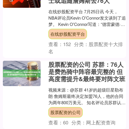
士或追随詹姆斯去76人
在线炒股配资平台 7月25日讯 今天，
NBA评论员Kevin O'Connor发文谈到了追
梦。 Kevin O'Connor写道：“德雷蒙德·格
林眼下迎来重大抉....
在线炒股配资平台
查看：
152
分类：
股票配资十大排
名
股票配资的公司 苏群：76人
是费热骑中阵容最完整的 但
高度需提升&最终要对阵文班
视频来源：@苏群 41岁的超级巨星勒布
朗·詹姆斯最终决定加盟76人，他的合同
为两年800万美元。 知名评论员苏群认
为，自己曾说詹姆斯选择的排位中前三
股票配资的公司
分别是76人....
查看：
60
分类：
网上配资查询