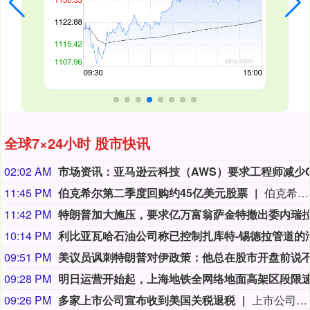
全球7×24小时 股市快讯
02:02 AM
11:45 PM
伯克希尔第二季度回购约45亿美元股票
伯克希尔第二季度斥资约45亿美元回购自身股票，并在期内买入近200亿美元股票，显示首席执行官阿贝尔正将公司庞大的现金储备更多投入市场。 伯克希尔第一季度开始回购股票，为一年多来的首次。阿贝尔今年早些时候表示，公司重新启动回购，是因为管理层认为股票的“内在价值”高于其市场价格。 CFRA Research分析师Cathy Seifert表示：“投资者会受到回购举措的鼓舞。这也是Greg接掌公司并彰显其主导地位的一种方式。” 此次股票回购为股东带来了自2021年以来规模最大的季度资本回报。伯克希尔第二季度现金储备降至3655亿美元，低于前一季度的约3970亿美元。
11:42 PM
10:14 PM
09:51 PM
09:28 PM
09:26 PM
多家上市公司宣布收到美国关税退税
上市公司公告显示，自7月以来，多家公司宣布已经收到美国关税退税。根据美国最高法院今年2月裁定，《国际紧急经济权力法》不授权总统征收大规模关税。美国国际贸易法院随后下令海关办理相关退款。海关与边境保护局4月20日启动第一阶段退款工作，首批退款于5月11日前后发放。美国海关与边境保护局官员本月4日披露的信息显示，截至7月底，该部门已处理完毕约1000亿美元关税的退款流程并把相关信息提供给财政部用于付款。（中新社）