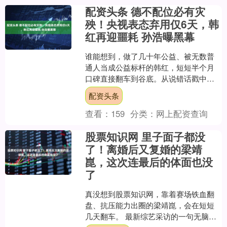
配资头条 德不配位必有灾
殃！央视表态弃用仅6天，韩
红再迎噩耗 孙浩曝黑幕
谁能想到，做了几十年公益、被无数普
通人当成公益标杆的韩红，短短半个月
口碑直接翻车到谷底。从说错话戳中大
众底线，到公益基金会惹争议，再到央
配资头条
视的微妙态度，最后还有憋....
查看：
159
分类：
网上配资查询
股票知识网 里子面子都没
了！离婚后又复婚的梁靖
崑，这次连最后的体面也没
了
真没想到股票知识网，靠着赛场铁血翻
盘、抗压能力出圈的梁靖崑，会在短短
几天翻车。 最新综艺采访的一句无脑接