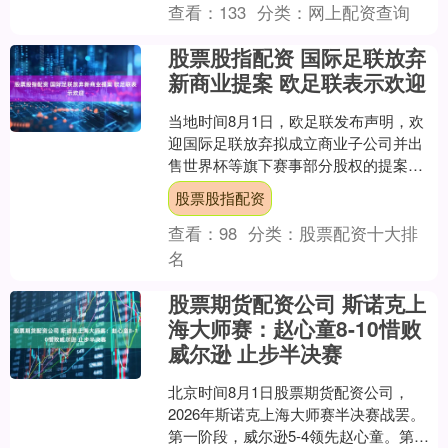
逊。 第一阶段比赛，赵心童打出一杆单
查看：
133
分类：
网上配资查询
杆破百，一杆....
股票股指配资 国际足联放弃
新商业提案 欧足联表示欢迎
当地时间8月1日，欧足联发布声明，欢
迎国际足联放弃拟成立商业子公司并出
售世界杯等旗下赛事部分股权的提案。
声明感谢所有反对该方案的球迷、联
股票股指配资
赛、俱乐部、球员等。 欧....
查看：
98
分类：
股票配资十大排
名
股票期货配资公司 斯诺克上
海大师赛：赵心童8-10惜败
威尔逊 止步半决赛
北京时间8月1日股票期货配资公司，
2026年斯诺克上海大师赛半决赛战罢。
第一阶段，威尔逊5-4领先赵心童。第二