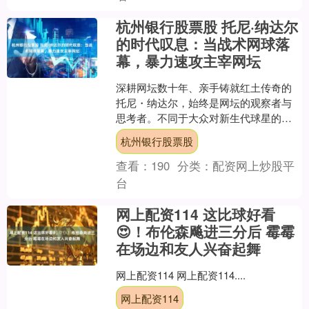
杭州银行股票股 托尼·纳达尔
的时代叹息：当战术网球落
幕，暴力速攻主宰网坛
深耕网坛数十年、亲手铸就红土传奇的
托尼・纳达尔，始终是网坛的观察者与
思考者。不同于大众对新生代球星的追
捧与喝彩，这位传奇教练对当下的网球
杭州银行股票股
时代，始终抱着一份难以认....
查看：
190
分类：
配资网上炒股平
台
网上配资114 这比球好看
😍！布伦森飚进三分后 霉霉
在场边和友人兴奋起舞
网上配资114 网上配资114....
网上配资114