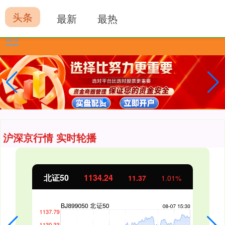
头条
最新
最热
沪深京行情 实时轮播
北证50
1134.24
11.37
1.01%