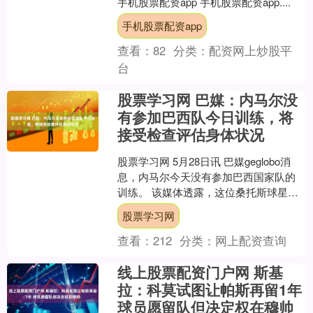
手机股票配资app 手机股票配资app....
手机股票配资app
查看：
82
分类：
配资网上炒股平
台
股票学习网 巴媒：内马尔没
有参加巴西队今日训练，将
接受检查评估身体状况
股票学习网 5月28日讯 巴媒geglobo消
息，内马尔今天没有参加巴西国家队的
训练。 该媒体透露，这位桑托斯球星正
在从右小腿水肿中恢复。他和其他入选
股票学习网
球员一样接....
查看：
212
分类：
网上配资查询
线上股票配资门户网 斯基
拉：科莫试图让帕斯再留1年
球员愿留队但决定权在穆帅