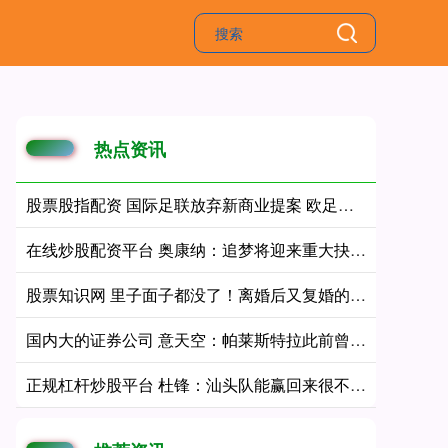
热点资讯
股票股指配资 国际足联放弃新商业提案 欧足联表示欢迎
在线炒股配资平台 奥康纳：追梦将迎来重大抉择 回归勇士或追随詹姆斯去76人
股票知识网 里子面子都没了！离婚后又复婚的梁靖崑，这次连最后的体面也没了
国内大的证券公司 意天空：帕莱斯特拉此前曾拒绝过切尔西，是阿隆索的来电让他想去
正规杠杆炒股平台 杜锋：汕头队能赢回来很不易 20分算个啥 竞技体育的魅力就在这里