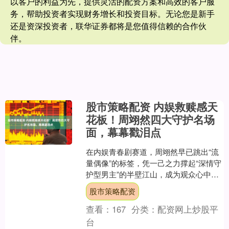
以客户的利益为先，提供灵活的配资方案和高效的客户服
务，帮助投资者实现财务增长和投资目标。无论您是新手
还是资深投资者，联华证券都将是您值得信赖的合作伙
伴。
股市策略配资 内娱救赎感天
花板！周翊然四大守护名场
面，幕幕戳泪点
在内娱青春剧赛道，周翊然早已跳出“流
量偶像”的标签，凭一己之力撑起“深情守
护型男主”的半壁江山，成为观众心中无
可替代的“青春文男主天选”与“救赎感天
股市策略配资
花板”。他自....
查看：
167
分类：
配资网上炒股平
台