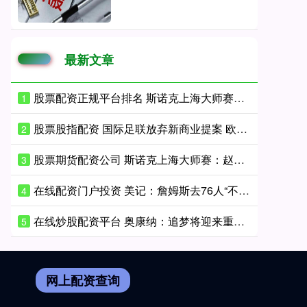
最新文章
股票配资正规平台排名 斯诺克上海大师赛半决赛：第一阶段赵心童4-5落后威尔逊
1
股票股指配资 国际足联放弃新商业提案 欧足联表示欢迎
2
股票期货配资公司 斯诺克上海大师赛：赵心童8-10惜败威尔逊 止步半决赛
3
在线配资门户投资 美记：詹姆斯去76人“不夺冠便成仁” 他和乔丹的比较仍在继续
4
在线炒股配资平台 奥康纳：追梦将迎来重大抉择 回归勇士或追随詹姆斯去76人
5
网上配资查询