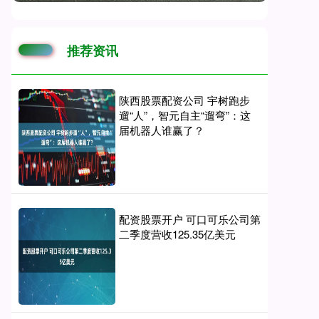
推荐资讯
陕西股票配资公司 宇树跑步
遛“人”，智元自主“遛弯”：这
届机器人谁赢了？
配资股票开户 可口可乐公司第
二季度营收125.35亿美元