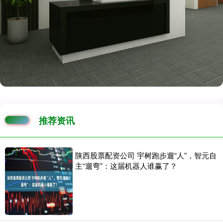
推荐资讯
陕西股票配资公司 宇树跑步遛“人”，智元自
主“遛弯”：这届机器人谁赢了？