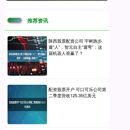
推荐资讯
陕西股票配资公司 宇树跑步
遛“人”，智元自主“遛弯”：这
届机器人谁赢了？
配资股票开户 可口可乐公司第
二季度营收125.35亿美元