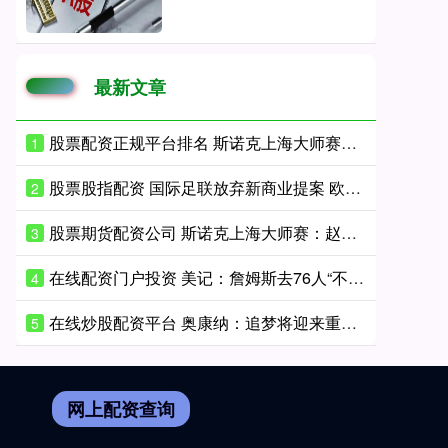
最新文章
股票配资正规平台排名 斯诺克上海大师赛半决赛：第一阶段赵心童4-5落后威尔逊
1
股票股指配资 国际足联放弃新商业提案 欧足联表示欢迎
2
股票期货配资公司 斯诺克上海大师赛：赵心童8-10惜败威尔逊 止步半决赛
3
在线配资门户投资 美记：詹姆斯去76人“不夺冠便成仁” 他和乔丹的比较仍在继续
4
在线炒股配资平台 奥康纳：追梦将迎来重大抉择 回归勇士或追随詹姆斯去76人
5
网上配资查询